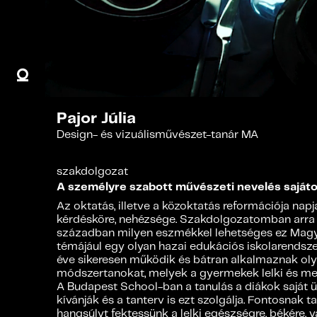
Pajor Júlia
Design- és vizuálisművészet-tanár MA
szakdolgozat
A személyre szabott művészeti nevelés saját
Az oktatás, illetve a közoktatás reformációja nap
kérdésköre, nehézsége. Szakdolgozatomban arra k
században milyen eszmékkel lehetséges ez Mag
témájául egy olyan hazai edukációs iskolarendsz
éve sikeresen működik és bátran alkalmaznak olya
módszertanokat, melyek a gyermekek lelki és ment
A Budapest School-ban a tanulás a diákok saját ü
kívánják és a tanterv is ezt szolgálja. Fontosnak 
hangsúlyt fektessünk a lelki egészségre, békére, 