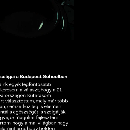
osságai a Budapest Schoolban
jaink egyik legfontosabb
eresem a választ, hogy a 21.
yarországon. Kutatásom
ert választottam, mely már több
n, nemzetközileg is elismert
ális egészségét is szolgálják.
gye, önmagukat fejleszteni
tartom, hogy a mai világban nagy
valamint arra, hogy boldog