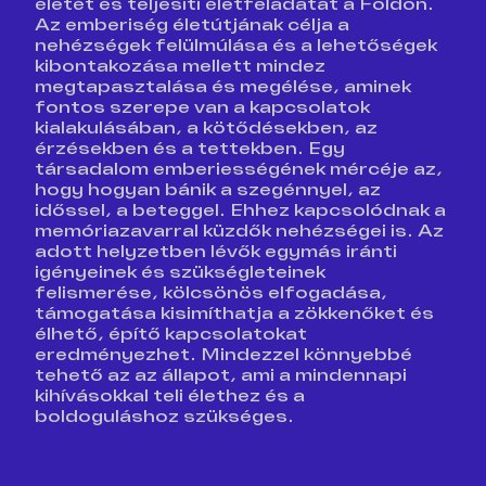
életét és teljesíti életfeladatát a Földön.
Az emberiség életútjának célja a
nehézségek felülmúlása és a lehetőségek
kibontakozása mellett mindez
megtapasztalása és megélése, aminek
fontos szerepe van a kapcsolatok
kialakulásában, a kötődésekben, az
érzésekben és a tettekben. Egy
társadalom emberiességének mércéje az,
hogy hogyan bánik a szegénnyel, az
időssel, a beteggel. Ehhez kapcsolódnak a
memóriazavarral küzdők nehézségei is. Az
adott helyzetben lévők egymás iránti
igényeinek és szükségleteinek
felismerése, kölcsönös elfogadása,
támogatása kisimíthatja a zökkenőket és
élhető, építő kapcsolatokat
eredményezhet. Mindezzel könnyebbé
tehető az az állapot, ami a mindennapi
kihívásokkal teli élethez és a
boldoguláshoz szükséges.