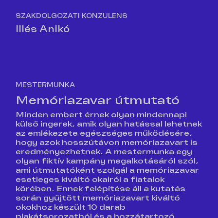
SZAKDOLGOZATI KONZULENS
Illés Anikó
MESTERMUNKA
Memóriazavar útmutató
Minden embert érnek olyan mindennapi
külső ingerek, amik olyan hatással lehetnek
az emlékezete egészséges működésére,
hogy azok hosszútávon memóriazavart is
eredményezhetnek. A mestermunka egy
olyan fiktív kampány megalkotásáról szól,
ami útmutatóként szolgál a memóriazavar
esetleges kiváltó okairól a fiatalok
körében. Ennek felépítése áll a kutatás
során gyűjtött memóriazavart kiváltó
okokhoz készült 10 darab
plakátsorozatból és a hozzátartozó