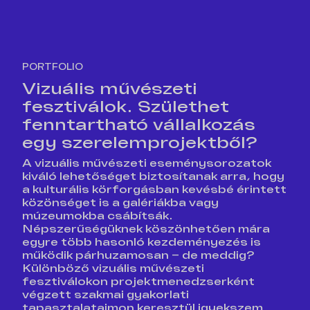
PORTFOLIO
Vizuális művészeti
fesztiválok. Születhet
fenntartható vállalkozás
egy szerelemprojektből?
A vizuális művészeti eseménysorozatok
kiváló lehetőséget biztosítanak arra, hogy
a kulturális körforgásban kevésbé érintett
közönséget is a galériákba vagy
múzeumokba csábítsák.
Népszerűségüknek köszönhetően mára
egyre több hasonló kezdeményezés is
működik párhuzamosan – de meddig?
Különböző vizuális művészeti
fesztiválokon projektmenedzserként
végzett szakmai gyakorlati
tapasztalataimon keresztül igyekszem