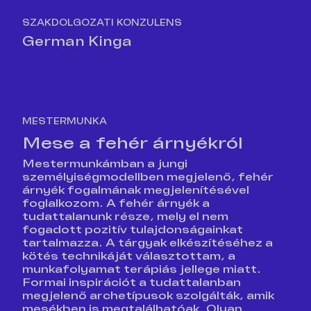
SZAKDOLGOZATI KONZULENS
German Kinga
MESTERMUNKA
Mese a fehér árnyékról
Mestermunkámban a jungi
személyiségmodellben megjelenő, fehér
árnyék fogalmának megjelenítésével
foglalkozom. A fehér árnyék a
tudattalanunk része, mely el nem
fogadott pozitív tulajdonságainkat
tartalmazza. A tárgyak elkészítéséhez a
kötés technikáját választottam, a
munkafolyamat terápiás jellege miatt.
Formai inspirációt a tudattalanban
megjelenő archetípusok szolgálták, amik
mesékben is megtalálhatóak. Olyan