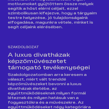
motívumokat gyűjtöttem össze melyek
segítik a hőst elérni céljait, ezzel
szimbolikusan kifejezve, hogy a tárgyaim
testre helyezése, jó tulajdonságaink
elfogadása, magunkra vétele, minket is
segít céljaink elérésében.
SZAKDOLGOZAT
A luxus divatházak
képzőművészetet
támogató tevékenységei
Szakdolgozatomban arra keresem a
választ, miért vált trenddé
képzőművészeket bevonni a luxus
divatházak életébe, az
együttműködéseknek milyen formái
léteznek és milyen hatásuk van a
fogyasztókra és a művészekre. Az
együttműködéseket négy kategóriára