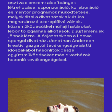
osztva elemzem: alapítványok
létrehozása, szponzoráció, kollaboráció
és mentor programok működtetése,
melyek által a divatházak a kultúra
meghatározó szereplőivé válnak,
közreműködésükkel műfaji határokat
lebontó izgalmas alkotások, gyűjtemények
jönnek létre. A fejezetekben a Loewe
spanyol divatház, Jonathan Anderson
kreatív igazgatói tevékenysége alatti
időszakából hasonlítok össze
együttműködéseket más divatházak
hasonló tevékenységeivel.