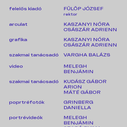
felelős kiadó
FÜLÖP JÓZSEF
rektor
arculat
KASZANYI NÓRA
CSÁSZÁR ADRIENN
grafika
KASZANYI NÓRA
CSÁSZÁR ADRIENN
szakmai tanácsadó
VARGHA BALÁZS
video
MELEGH
BENJÁMIN
szakmai tanácsadó
KUDÁSZ GÁBOR
ARION
MÁTÉ GÁBOR
poprtréfotók
GRINBERG
DANIELLA
portrévideók
MELEGH
BENJÁMIN