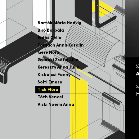
Bartók Mária Hedvig
Biró Borbála
Erdős Célia
Forgách Anna Katalin
Gere Nóra
Gyaraki Zsófia Lilla
S
Kereszty Anna Júlia
Kisbajcsi Fanny
Solti Emese
S
Tick Flóra
H
Tóth Vencel
Viski Noémi Anna