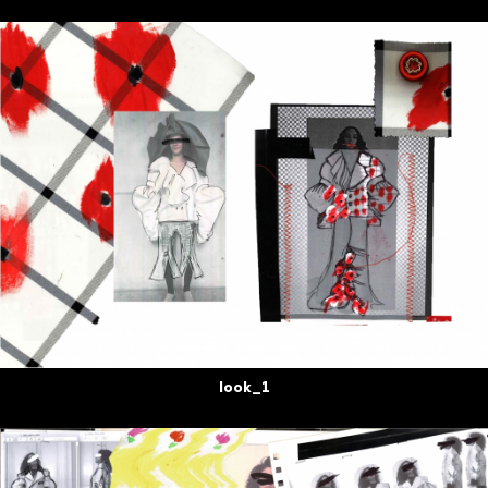
look_1