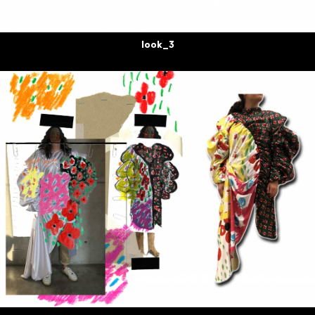
look_3