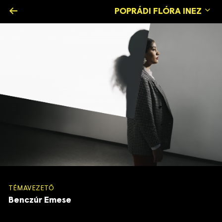
←
POPRÁDI FLÓRA INEZ
TÉMAVEZETŐ
Benczúr Emese