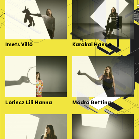
Imets Villő
Karakai Hanna
Lőrincz Lili Hanna
Módra Bettina