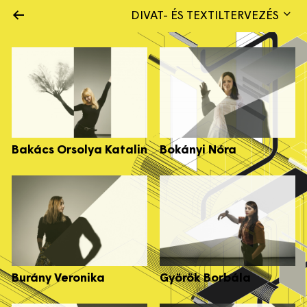
←
DIVAT- ÉS TEXTILTERVEZÉS
Bakács Orsolya Katalin
Bokányi Nóra
Burány Veronika
Györök Borbála