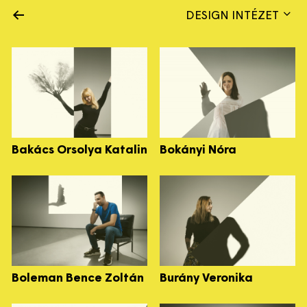
←
DESIGN INTÉZET
Bakács Orsolya Katalin
Bokányi Nóra
Boleman Bence Zoltán
Burány Veronika