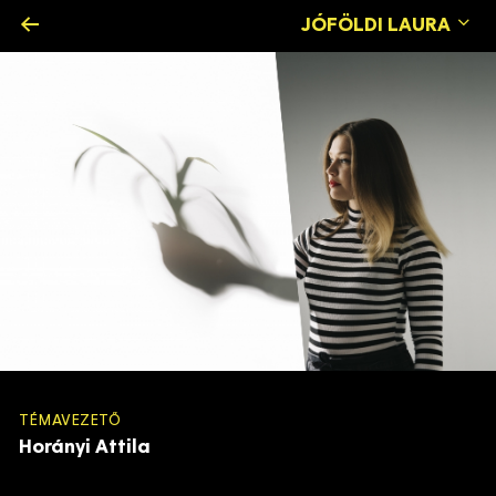
←
JÓFÖLDI LAURA
TÉMAVEZETŐ
Horányi Attila