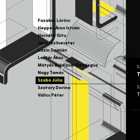
Fazakas Lőrinc
Heppes Áron István
Horváth Gitu
Jenei Szilveszter
Lazin Damján
Lestár Ákos
Mátyás Boldizsár Bendegúz
S
Nagy Tamás
Szabó Júlia
S
Szatory Dorina
T
Válics Péter