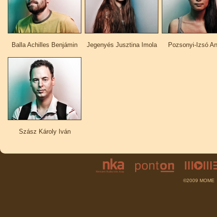
Balla Achilles Benjámin
Jegenyés Jusztina Imola
Pozsonyi-Izsó A
Szász Károly Iván
©2009 MOME