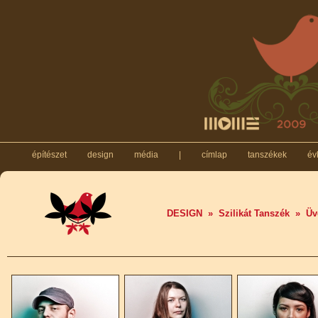
építészet
design
média
|
címlap
tanszékek
év
DESIGN
»
Szilikát Tanszék
»
Üv