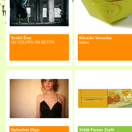
Szabó Éva:
Kóczián Veronika:
UV COLORS ON BETON
bárka
Gyömörei Olga:
Vidák Ferenc Zsolt: