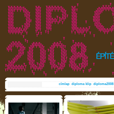
címlap
diploma klip
diploma2008