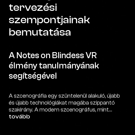
tervezési
szempontjainak
bemutatása
A Notes on Blindess VR
élmény tanulmányának
segítségével
A szcenográfia egy szüntelenül alakuló, újabb
és újabb technológiákat magába szippantó
szakirány. A modern szcenográfus, mint
tervező, foglalkozik a tér kialakításával,
tovább
amelynek egészét eszközként használja a
kívánt pszichológiai hatás kiváltása érdekében.