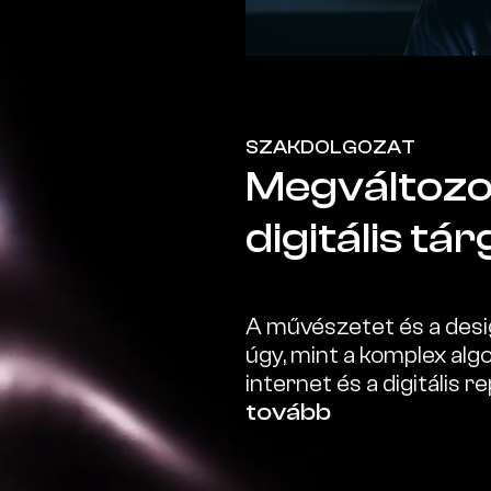
SZAKDOLGOZAT
Megváltozot
digitális t
A művészetet és a design
úgy, mint a komplex alg
internet és a digitális 
hordoznak az eddig ismer
tovább
folyamatokat és lehető
másfajta megközelítéséh