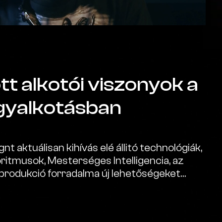
t alkotói viszonyok a
árgyalkotásban
t aktuálisan kihívás elé állitó technológiák,
oritmusok, Mesterséges Intelligencia, az
reprodukció forradalma új lehetőségeket
t eljárásokban. Felülírják az alkotói
séget nyújtanak a hierarchikus rendszerek
ez. A tervező és tervezett közötti viszony