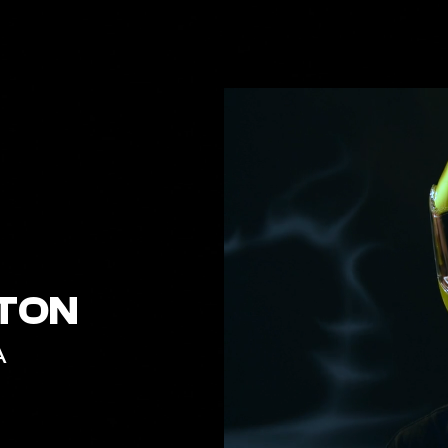
STON
A