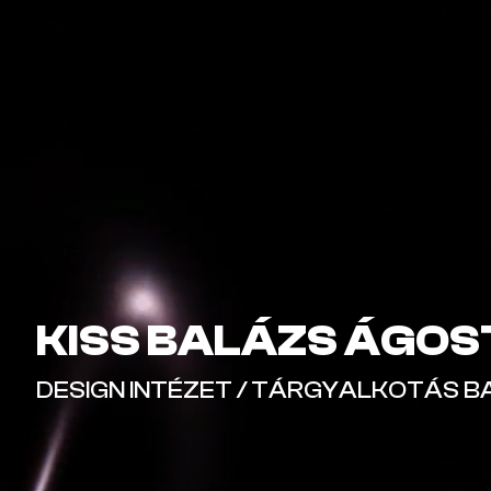
KISS BALÁZS ÁGO
DESIGN INTÉZET / TÁRGYALKOTÁS B