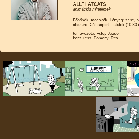
ALLTHATCATS
animációs minifilmek
Főhősök: macskák. Lényeg: zene, bea
abszurd. Célcsoport: fiatalok (10-30-i
témavezetõ: Fülöp József
konzulens: Domonyi Rita