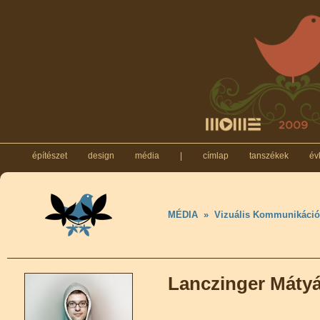
építészet
design
média
|
címlap
tanszékek
év
MÉDIA
»
Vizuális Kommunikáció
Lanczinger Máty