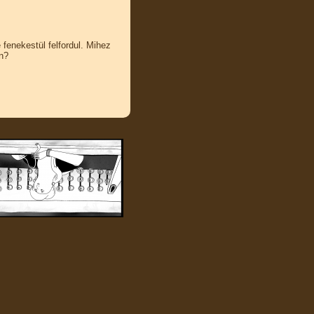
fenekestül felfordul. Mihez
an?