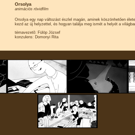
Orsolya
animációs rövidfilm
Orsolya egy nap változást észlel magán, aminek köszönhetően élete 
kezd az új helyzettel, és hogyan találja meg ismét a helyét a világb
témavezetõ: Fülöp József
konzulens: Domonyi Rita