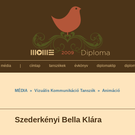
média
|
címlap
tanszékek
évkönyv
diplomaklip
diplo
MÉDIA
»
Vizuális Kommunikáció Tanszék
»
Animáció
Szederkényi Bella Klára