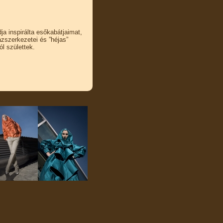
a inspirálta esőkabátjaimat,
zszerkezetei és ”héjas”
l születtek.