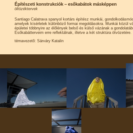
Építészeti konstrukciók – esőkabátok másképpen
öltözéktervek
Santiago Calatrava spanyol kortárs építész munkái, gondolkodásmódj
amelyek kísérletek különböző formai megoldásokra. Munkái közül vá
épületei többnyire az élőlények belső és külső vázának a gondolatábó
Esőkabátterveim erre reflektálnak, illetve a két struktúra ötvözetére.
témavezetõ: Sárváry Katalin