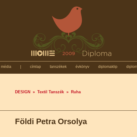
média
|
címlap
tanszékek
évkönyv
diplomaklip
diplo
DESIGN
»
Textil Tanszék
»
Ruha
Földi Petra Orsolya