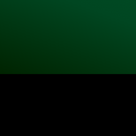
©2025 |
diploma.mome.hu
|
brand@mome.hu