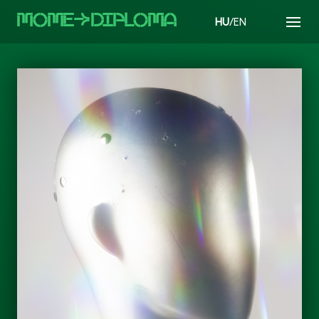
MOMEaDIPLOMA
HU
/EN