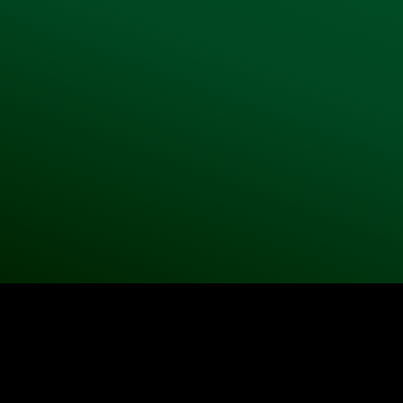
©2025 |
diploma.mome.hu
|