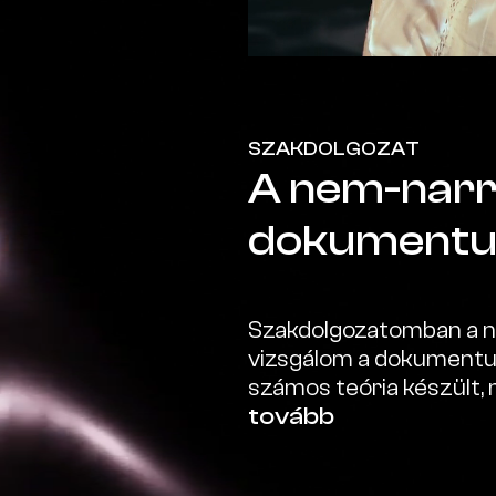
SZAKDOLGOZAT
A nem-narr
dokumentum
Szakdolgozatomban a ne
vizsgálom a dokumentum
számos teória készült, 
megpróbálták kategoriz
tovább
film elemzésével annak 
narratív dokumentumfil