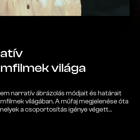
atív
filmek világa
m narratív ábrázolás módjait és határait
filmek világában. A műfaj megjelenése óta
melyek a csoportosítás igénye végett
álni a dokumentumfilmeket. Írásomban két
fogok mélyére ásni, hogy vajon mi is a nem-
m, minek köszönhető a tradicionális