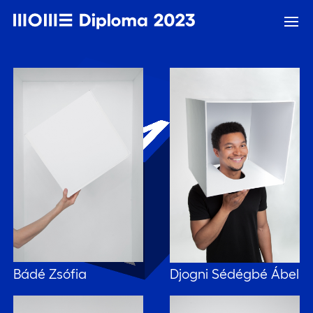
Bádé Zsófia
Djogni Sédégbé Ábel