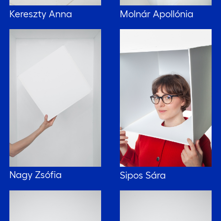
Kereszty Anna
Molnár Apollónia
Nagy Zsófia
Sipos Sára