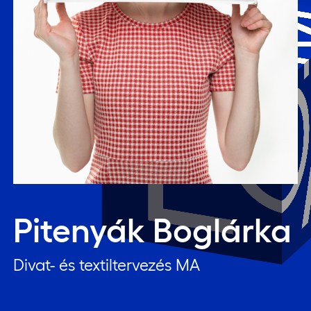
Pitenyák Boglárka
Divat- és textiltervezés MA