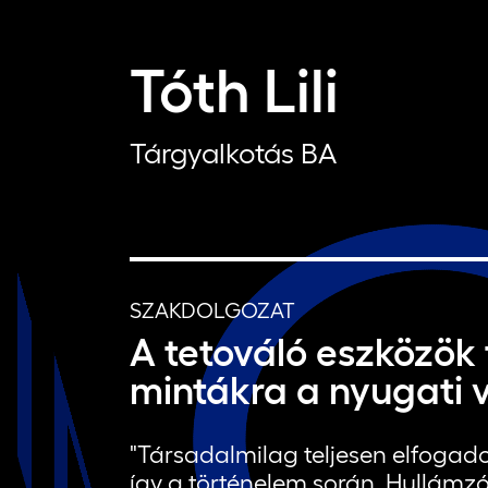
Tóth Lili
Tárgyalkotás BA
SZAKDOLGOZAT
A tetováló eszközök
mintákra a nyugati 
"Társadalmilag teljesen elfogado
így a történelem során. Hullámz