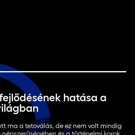
 fejlődésének hatása a
világban
tt ma a tetoválás, de ez nem volt mindig
ó népszerűségében és a történelmi korok