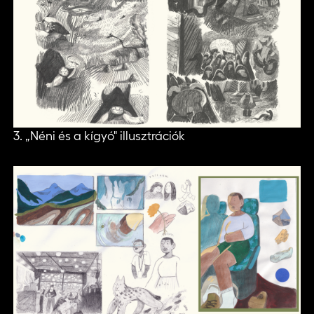
3. „Néni és a kígyó" illusztrációk