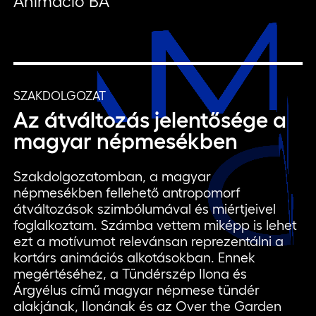
Animáció BA
SZAKDOLGOZAT
Az átváltozás jelentősége a
magyar népmesékben
Szakdolgozatomban, a magyar
népmesékben fellehető antropomorf
átváltozások szimbólumával és miértjeivel
foglalkoztam. Számba vettem miképp is lehet
ezt a motívumot relevánsan reprezentálni a
kortárs animációs alkotásokban. Ennek
megértéséhez, a Tündérszép Ilona és
Árgyélus című magyar népmese tündér
alakjának, Ilonának és az Over the Garden