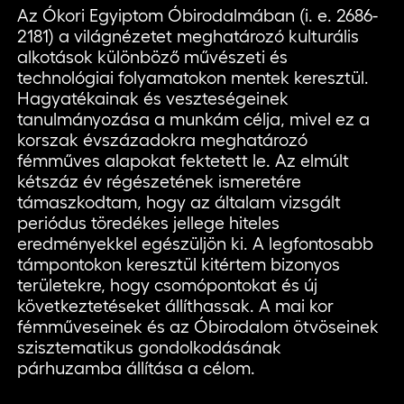
Az Ókori Egyiptom Óbirodalmában (i. e. 2686-
2181) a világnézetet meghatározó kulturális
alkotások különböző művészeti és
technológiai folyamatokon mentek keresztül.
Hagyatékainak és veszteségeinek
tanulmányozása a munkám célja, mivel ez a
korszak évszázadokra meghatározó
fémműves alapokat fektetett le. Az elmúlt
kétszáz év régészetének ismeretére
támaszkodtam, hogy az általam vizsgált
periódus töredékes jellege hiteles
eredményekkel egészüljön ki. A legfontosabb
támpontokon keresztül kitértem bizonyos
területekre, hogy csomópontokat és új
következtetéseket állíthassak. A mai kor
fémműveseinek és az Óbirodalom ötvöseinek
szisztematikus gondolkodásának
párhuzamba állítása a célom.