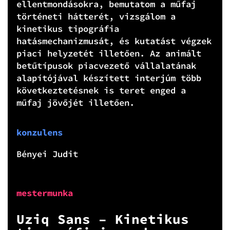
ellentmondásokra, bemutatom a műfaj
történeti hátterét, vizsgálom a
kinetikus tipográfia
hatásmechanizmusát, és kutatást végzek
piaci helyzetét illetően. Az animált
betűtípusok piacvezető vállalatának
alapítójával készített interjúm több
következtetésnek is teret enged a
műfaj jövőjét illetően.
konzulens
Bényei Judit
mestermunka
Uziq Sans – Kinetikus