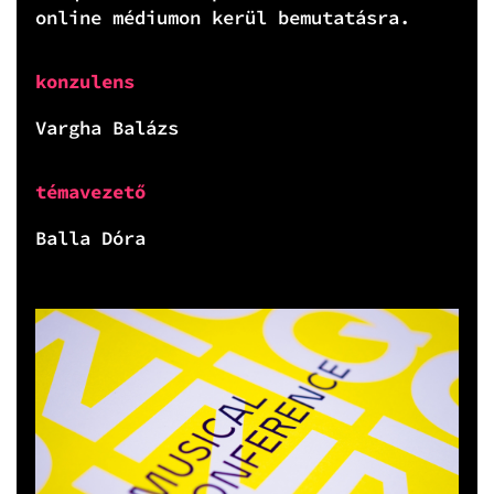
online médiumon kerül bemutatásra.
konzulens
Vargha Balázs
témavezető
Balla Dóra