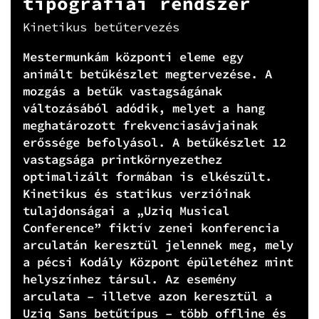
tipográfiai rendszer
Kinetikus betűtervezés
Mestermunkám központi eleme egy
animált betűkészlet megtervezése. A
mozgás a betűk vastagságának
változásából adódik, melyet a hang
meghatározott frekvenciasávjainak
erőssége befolyásol. A betűkészlet 12
vastagsága printkörnyezethez
optimalizált formában is elkészült.
Kinetikus és statikus verzióinak
tulajdonságai a „Uziq Musical
Conference” fiktív zenei konferencia
arculatán keresztül jelennek meg, mely
a pécsi Kodály Központ épületéhez mint
helyszínhez társul. Az esemény
arculata – illetve azon keresztül a
Uziq Sans betűtípus – több offline és