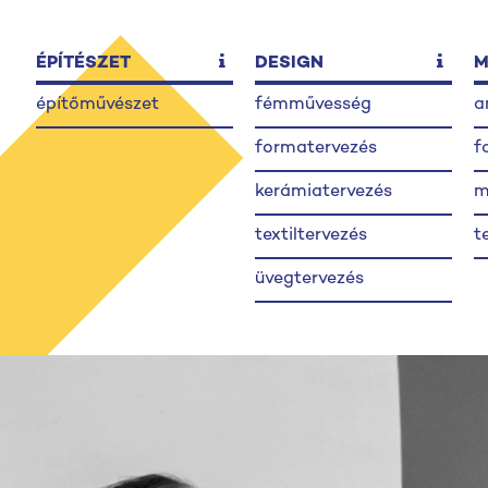
ÉPÍTÉSZET
DESIGN
M
építőművészet
fémművesség
a
formatervezés
f
kerámiatervezés
m
textiltervezés
t
üvegtervezés