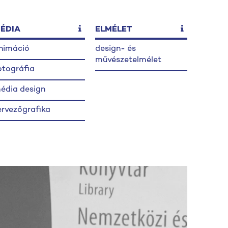
ÉDIA
ELMÉLET
nimáció
design- és
művészetelmélet
otográfia
édia design
ervezőgrafika