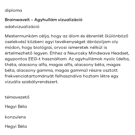
diploma
Brainwaveit – Agyhullám vizualizáció
adatvizualizáció
Mestermunkám célja, hogy az álom és ébrenlét (különböző
cselekvés) közbeni agyi tevékenységet ábrázoljam oly
módon, hogy biológiai, orvosi ismeretek nélkül is
értelmezhető legyen. Ehhez a Neurosky Mindwave Headset,
egypontos EEG-t használtam. Az agyhullámok nyolc (delta,
théta, alacsony alfa, magas alfa, alacsony béta, magas
béta, alacsony gamma, magas gamma) részre osztott
frekvenciatartományát felhasználva hoztam létre egy
vizuális szabályrendszert.
témavezető
Hegyi Béla
konzulens
Hegyi Béla