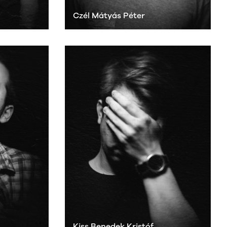
Czél Mátyás Péter
Kiss Benedek Kristóf