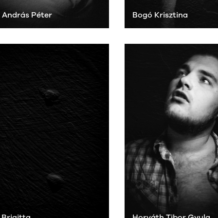
 András Péter
Bogó Krisztina
 Brigitta
Horváth Tibor Gyula