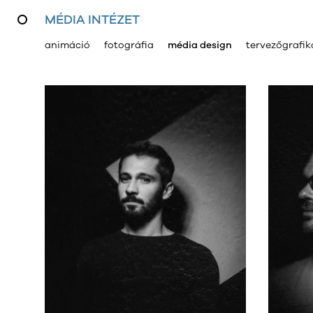
MÉDIA INTÉZET
animáció
fotográfia
média design
tervezőgrafik