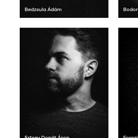
Bedzsula Ádám
Bodor
Ertsey Donát Áron
Forrai