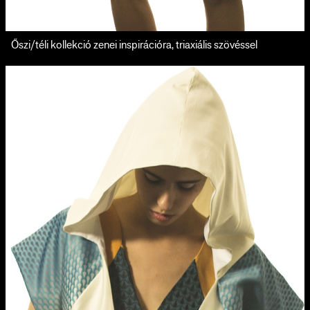
Őszi/téli kollekció zenei inspirációra, triaxiális szövéssel