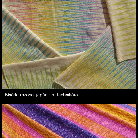
Kísérleti szövet japán ikat technikára