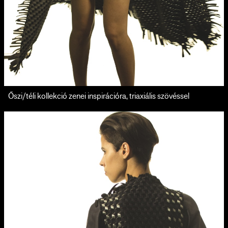
Őszi/téli kollekció zenei inspirációra, triaxiális szövéssel