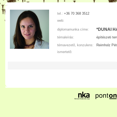
tel.:
+36 70 368 3512
web:
*DUNAI 
diplomamunka címe:
témaleírás:
építészeti te
témavezetõ, konzulens:
Reimholz Pé
ismertetõ: