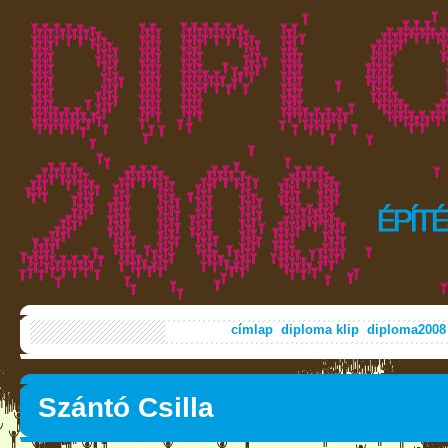
címlap
diploma klip
diploma2008
Szántó Csilla