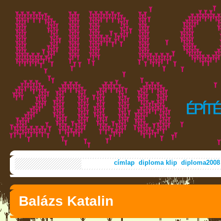
címlap
diploma klip
diploma2008
Balázs Katalin