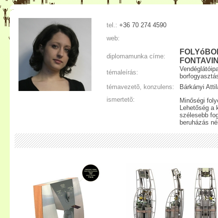
tel.:
+36 70 274 4590
web:
FOLYóBO
diplomamunka címe:
FONTAVI
Vendéglátóipa
témaleírás:
borfogyasztá
témavezetõ, konzulens:
Bárkányi Atti
ismertetõ:
Minőségi foly
Lehetőség a 
szélesebb fog
beruházás nél